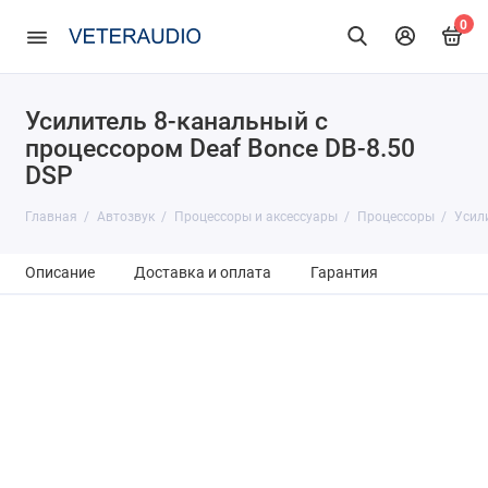
0
Усилитель 8-канальный с
процессором Deaf Bonce DB-8.50
DSP
Главная
Автозвук
Процессоры и аксессуары
Процессоры
Усили
Описание
Доставка и оплата
Гарантия