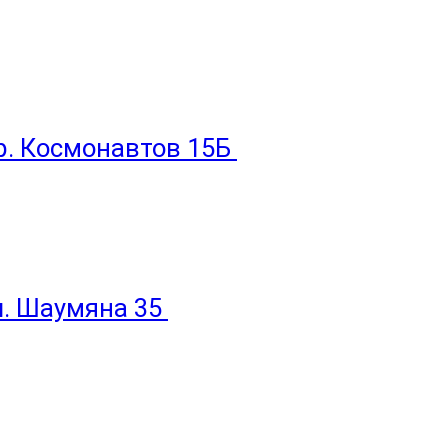
пр. Космонавтов 15Б
ул. Шаумяна 35