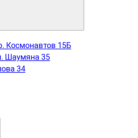
пр. Космонавтов 15Б
л. Шаумяна 35
лова 34