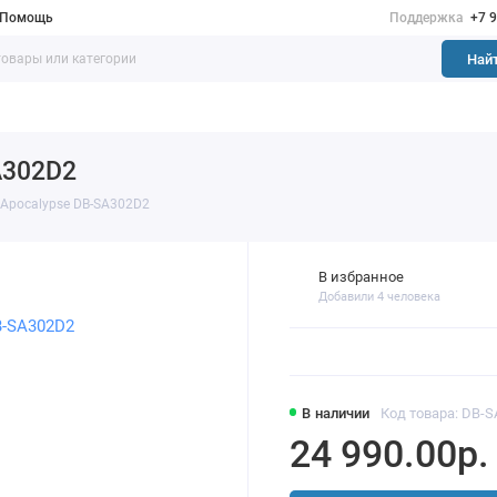
Помощь
Поддержка
+7 
Най
A302D2
 Apocalypse DB-SA302D2
В избранное
Добавили 4 человека
В наличии
Код товара: DB-
24 990.00р.