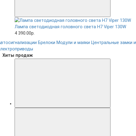
Лампа светодиодная головного света H7 Viper 130W
4 390.00р.
Автосигнализации
Брелоки
Модули и маяки
Центральные замки и
электроприводы
Хиты продаж