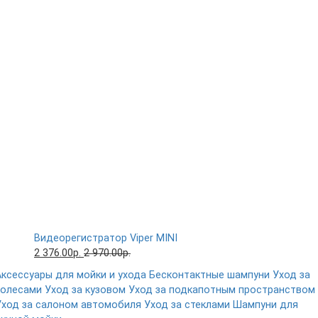
Видеорегистратор Viper MINI
2 376.00р.
2 970.00р.
Аксессуары для мойки и ухода
Бесконтактные шампуни
Уход за
колесами
Уход за кузовом
Уход за подкапотным пространством
Уход за салоном автомобиля
Уход за стеклами
Шампуни для