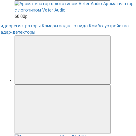
Ароматизатор
с логотипом Veter Audio
60.00р.
Видеорегистраторы
Камеры заднего вида
Комбо-устройства
Радар-детекторы