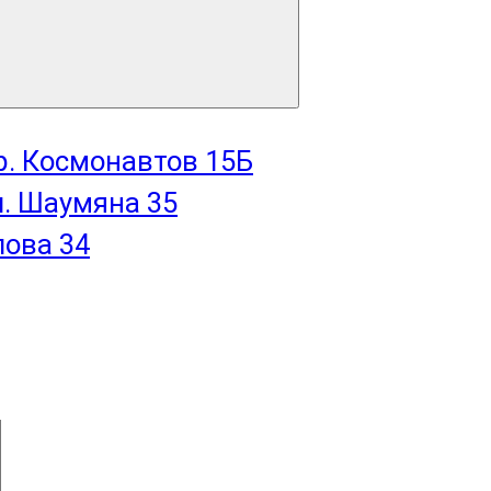
пр. Космонавтов 15Б
л. Шаумяна 35
лова 34