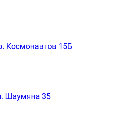
пр. Космонавтов 15Б
ул. Шаумяна 35