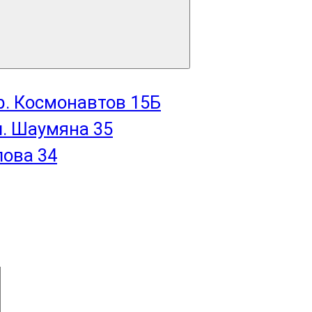
пр. Космонавтов 15Б
л. Шаумяна 35
лова 34