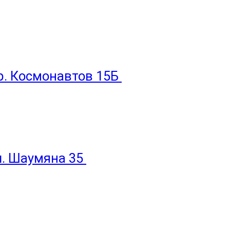
пр. Космонавтов 15Б
ул. Шаумяна 35