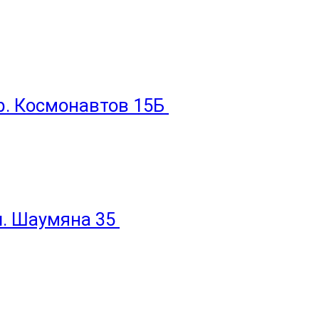
пр. Космонавтов 15Б
ул. Шаумяна 35