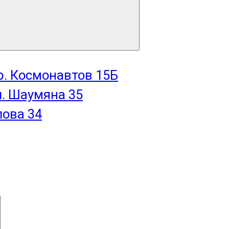
пр. Космонавтов 15Б
л. Шаумяна 35
лова 34