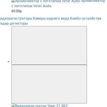
Ароматизатор
с логотипом Veter Audio
60.00р.
Видеорегистраторы
Камеры заднего вида
Комбо-устройства
Радар-детекторы