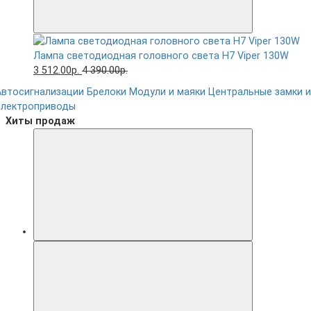
Лампа светодиодная головного света H7 Viper 130W
3 512.00р.
4 390.00р.
Автосигнализации
Брелоки
Модули и маяки
Центральные замки и
электроприводы
Хиты продаж