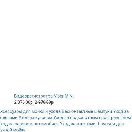
Видеорегистратор Viper MINI
2 376.00р.
2 970.00р.
Аксессуары для мойки и ухода
Бесконтактные шампуни
Уход за
колесами
Уход за кузовом
Уход за подкапотным пространством
Уход за салоном автомобиля
Уход за стеклами
Шампуни для
ручной мойки