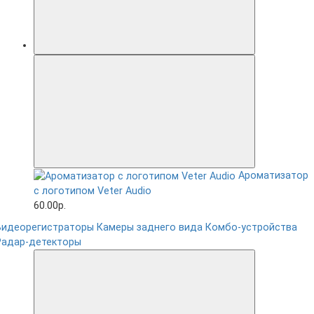
Ароматизатор
с логотипом Veter Audio
60.00р.
Видеорегистраторы
Камеры заднего вида
Комбо-устройства
Радар-детекторы