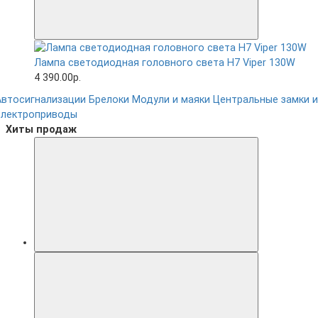
Лампа светодиодная головного света H7 Viper 130W
4 390.00р.
Автосигнализации
Брелоки
Модули и маяки
Центральные замки и
электроприводы
Хиты продаж