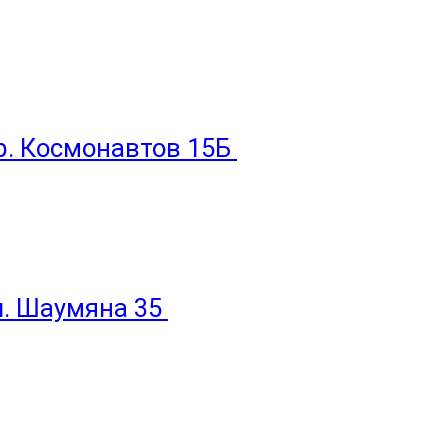
пр. Космонавтов 15Б
ул. Шаумяна 35