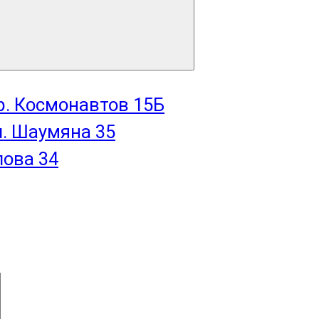
пр. Космонавтов 15Б
л. Шаумяна 35
лова 34