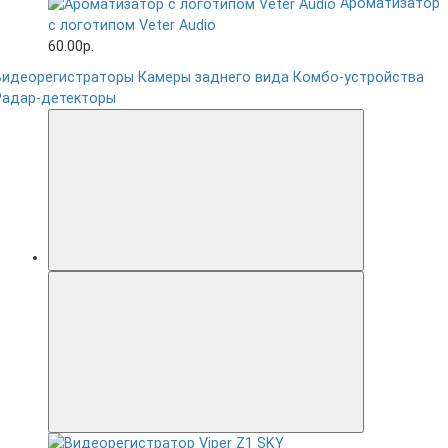
Ароматизатор
с логотипом Veter Audio
60.00р.
Видеорегистраторы
Камеры заднего вида
Комбо-устройства
Радар-детекторы