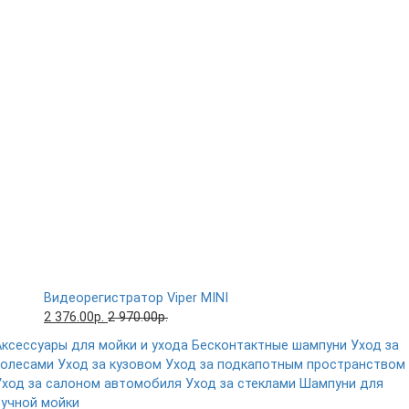
Видеорегистратор Viper MINI
2 376.00р.
2 970.00р.
Аксессуары для мойки и ухода
Бесконтактные шампуни
Уход за
колесами
Уход за кузовом
Уход за подкапотным пространством
Уход за салоном автомобиля
Уход за стеклами
Шампуни для
ручной мойки