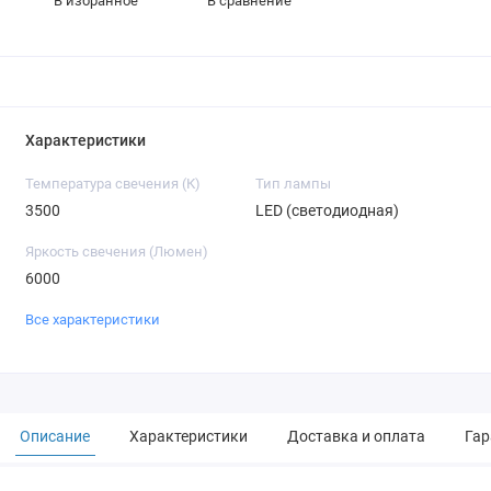
В избранное
В сравнение
Характеристики
Температура свечения (К)
Тип лампы
3500
LED (светодиодная)
Яркость свечения (Люмен)
6000
Все характеристики
Описание
Характеристики
Доставка и оплата
Гар