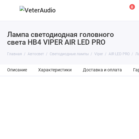
0
Лампа светодиодная головного
света HB4 VIPER AIR LED PRO
Главная
Автосвет
Светодиодные лампы
Viper
AIR LED PRO
Л
Описание
Характеристики
Доставка и оплата
Га