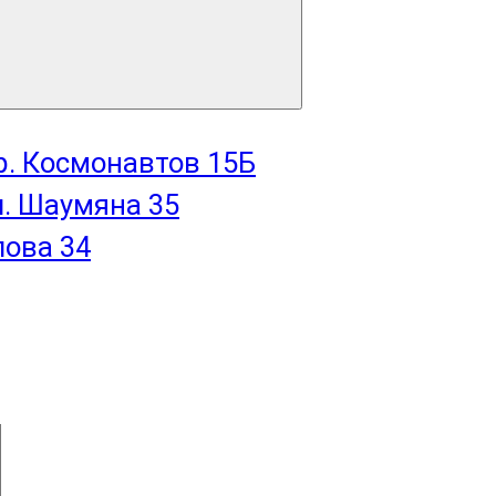
пр. Космонавтов 15Б
л. Шаумяна 35
лова 34