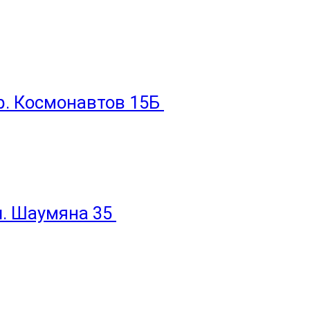
пр. Космонавтов 15Б
ул. Шаумяна 35