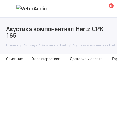
0
Акустика компонентная Hertz CPK
165
Главная
Автозвук
Акустика
Hertz
Акустика компонентная Hertz
Описание
Характеристики
Доставка и оплата
Га