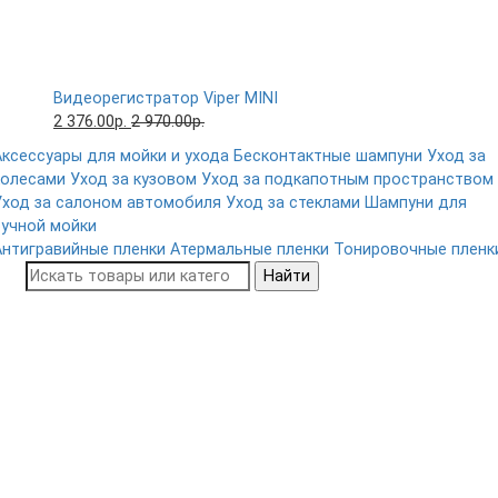
Видеорегистратор Viper MINI
2 376.00р.
2 970.00р.
Аксессуары для мойки и ухода
Бесконтактные шампуни
Уход за
колесами
Уход за кузовом
Уход за подкапотным пространством
Уход за салоном автомобиля
Уход за стеклами
Шампуни для
ручной мойки
Антигравийные пленки
Атермальные пленки
Тонировочные пленк
Найти