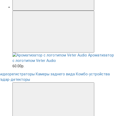
Ароматизатор
с логотипом Veter Audio
60.00р.
Видеорегистраторы
Камеры заднего вида
Комбо-устройства
Радар-детекторы