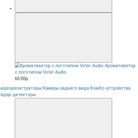
Ароматизатор
с логотипом Veter Audio
60.00р.
Видеорегистраторы
Камеры заднего вида
Комбо-устройства
Радар-детекторы