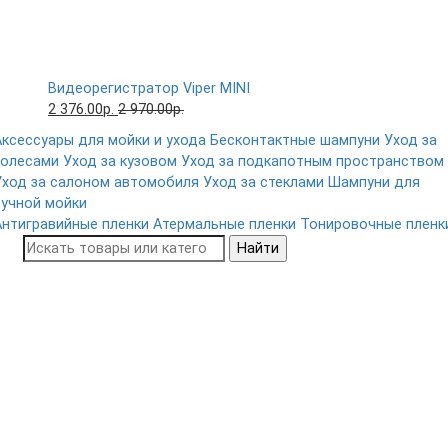
Видеорегистратор Viper MINI
2 376.00р.
2 970.00р.
Аксессуары для мойки и ухода
Бесконтактные шампуни
Уход за
колесами
Уход за кузовом
Уход за подкапотным пространством
Уход за салоном автомобиля
Уход за стеклами
Шампуни для
ручной мойки
Антигравийные пленки
Атермальные пленки
Тонировочные пленк
Найти