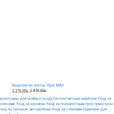
Видеорегистратор Viper MINI
2 376.00р.
2 970.00р.
Аксессуары для мойки и ухода
Бесконтактные шампуни
Уход за
колесами
Уход за кузовом
Уход за подкапотным пространством
Уход за салоном автомобиля
Уход за стеклами
Шампуни для