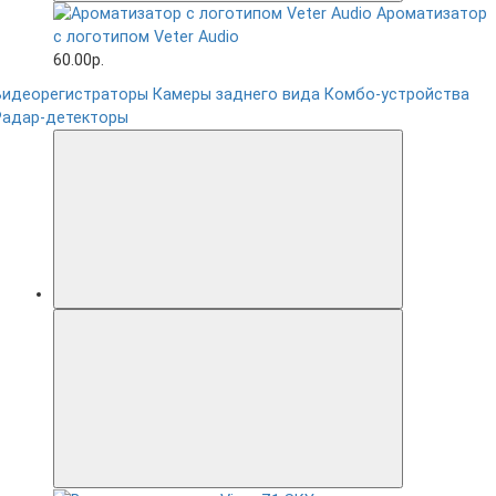
Ароматизатор
с логотипом Veter Audio
60.00р.
Видеорегистраторы
Камеры заднего вида
Комбо-устройства
Радар-детекторы