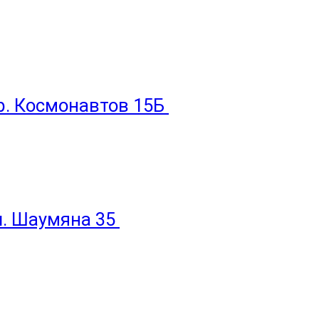
пр. Космонавтов 15Б
ул. Шаумяна 35