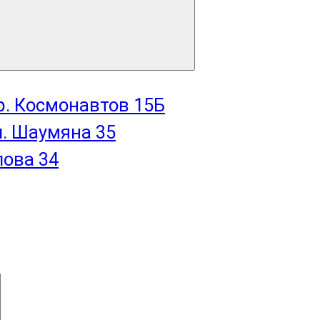
пр. Космонавтов 15Б
л. Шаумяна 35
лова 34