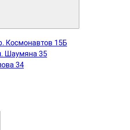
пр. Космонавтов 15Б
л. Шаумяна 35
лова 34