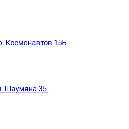
пр. Космонавтов 15Б
ул. Шаумяна 35