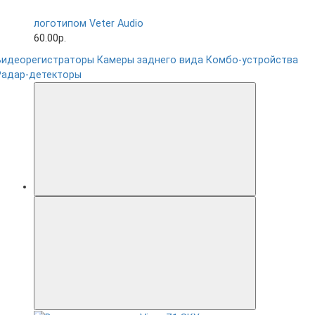
логотипом Veter Audio
60.00р.
Видеорегистраторы
Камеры заднего вида
Комбо-устройства
Радар-детекторы