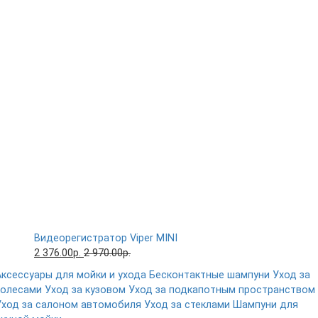
Видеорегистратор Viper MINI
2 376.00р.
2 970.00р.
Аксессуары для мойки и ухода
Бесконтактные шампуни
Уход за
колесами
Уход за кузовом
Уход за подкапотным пространством
Уход за салоном автомобиля
Уход за стеклами
Шампуни для