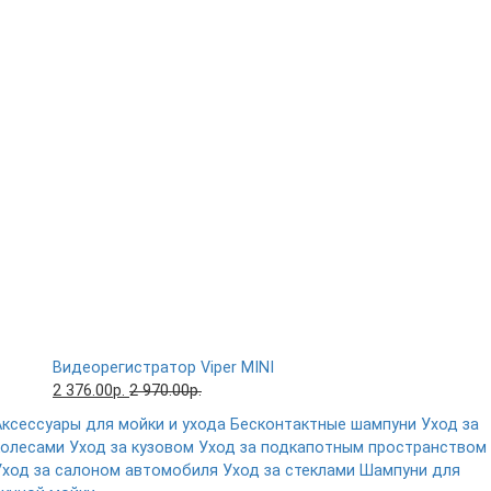
Видеорегистратор Viper MINI
2 376.00р.
2 970.00р.
Аксессуары для мойки и ухода
Бесконтактные шампуни
Уход за
колесами
Уход за кузовом
Уход за подкапотным пространством
Уход за салоном автомобиля
Уход за стеклами
Шампуни для