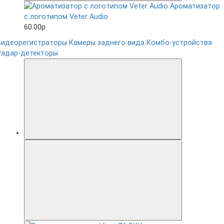
Ароматизатор
с логотипом Veter Audio
60.00р.
Видеорегистраторы
Камеры заднего вида
Комбо-устройства
Радар-детекторы