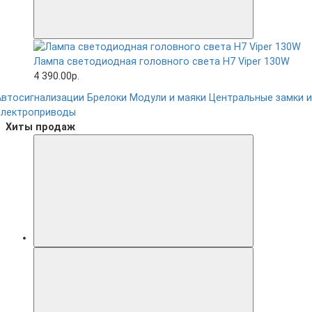
Лампа светодиодная головного света H7 Viper 130W
4 390.00р.
Автосигнализации
Брелоки
Модули и маяки
Центральные замки и
электроприводы
Хиты продаж