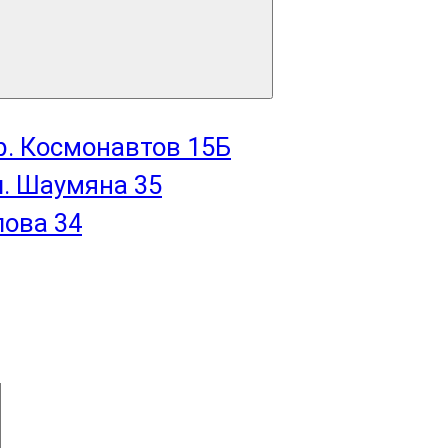
пр. Космонавтов 15Б
л. Шаумяна 35
лова 34