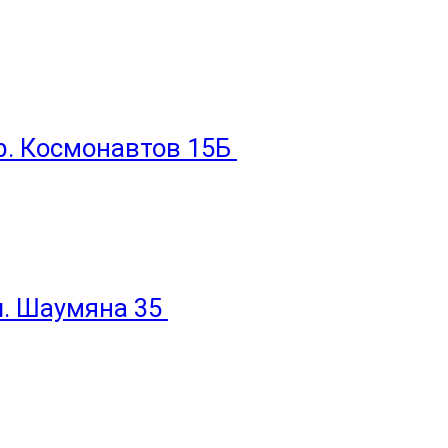
пр. Космонавтов 15Б
ул. Шаумяна 35