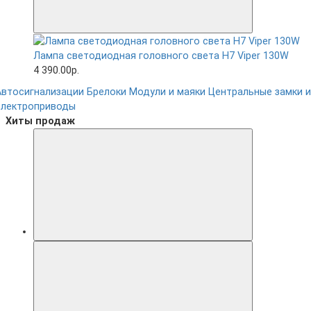
Лампа светодиодная головного света H7 Viper 130W
4 390.00р.
Автосигнализации
Брелоки
Модули и маяки
Центральные замки и
электроприводы
Хиты продаж