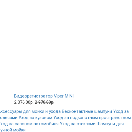
Видеорегистратор Viper MINI
2 376.00р.
2 970.00р.
Аксессуары для мойки и ухода
Бесконтактные шампуни
Уход за
колесами
Уход за кузовом
Уход за подкапотным пространством
Уход за салоном автомобиля
Уход за стеклами
Шампуни для
ручной мойки