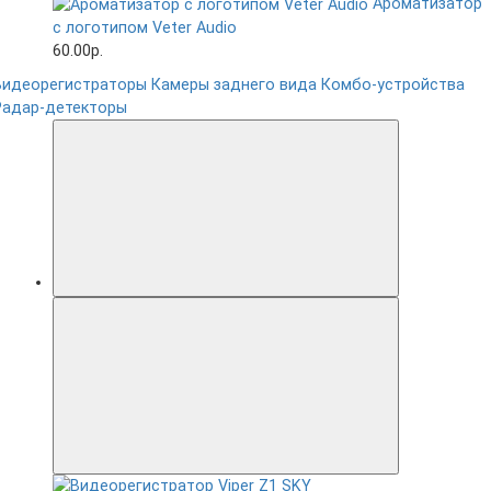
Ароматизатор
с логотипом Veter Audio
60.00р.
Видеорегистраторы
Камеры заднего вида
Комбо-устройства
Радар-детекторы