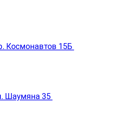
пр. Космонавтов 15Б
ул. Шаумяна 35