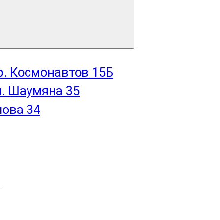
пр. Космонавтов 15Б
л. Шаумяна 35
лова 34