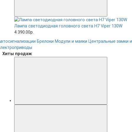
Лампа светодиодная головного света H7 Viper 130W
4 390.00р.
Автосигнализации
Брелоки
Модули и маяки
Центральные замки и
электроприводы
Хиты продаж