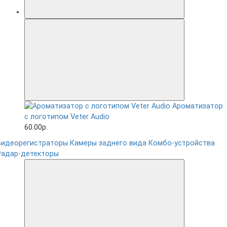
Ароматизатор
с логотипом Veter Audio
60.00р.
Видеорегистраторы
Камеры заднего вида
Комбо-устройства
Радар-детекторы