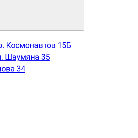
пр. Космонавтов 15Б
л. Шаумяна 35
лова 34