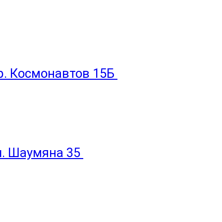
пр. Космонавтов 15Б
ул. Шаумяна 35