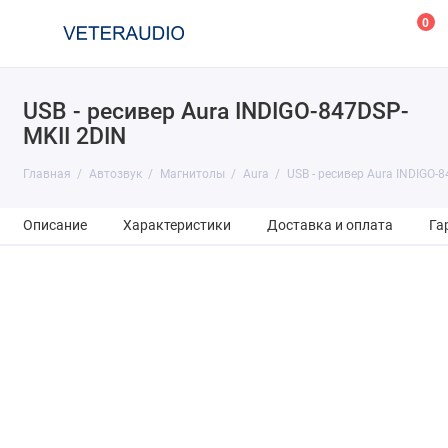
0
USB - ресивер Aura INDIGO-847DSP-
MKII 2DIN
Главная
Автозвук
Магнитолы
Aura
USB - ресивер Aura INDIGO-
Описание
Характеристики
Доставка и оплата
Га