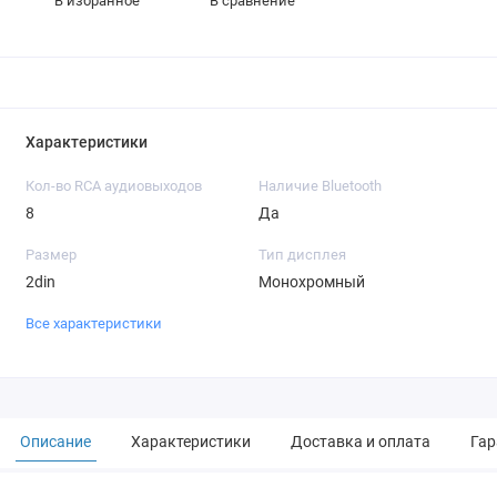
В избранное
В сравнение
Характеристики
Кол-во RCA аудиовыходов
Наличие Bluetooth
8
Да
Размер
Тип дисплея
2din
Монохромный
Все характеристики
Описание
Характеристики
Доставка и оплата
Гар