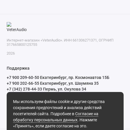
RGB-подсветка передней панели (3 зоны)
D-SWC (обучение резистивных кнопок на руле без в
Интернет-магазин «VeterAudio». ИНН 661306271371, ОГРНИП
317665800125755
2026
Поддержка
+7 900 209-60-50 Екатеринбург, пр. Космонавтов 15Б
+7 900 202-66-55 Екатеринбург, ул. Шаумяна 35
+7 (342) 278-44-33 Пермь, ул. Окулова 34
ПН-СБ с 10:00 до 20:00 ВС и праздничные дни с 11:00 до 19:00
Мы используем файлы cookie и другие средства
Мы в сети
сохранения предпочтений и анализа действий
посетителей сайта. Подробнее в
Согласие на
обработку персональных данных
. Нажмите
«Принять», если даете согласие на это.