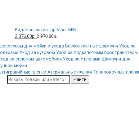
Видеорегистратор Viper MINI
2 376.00р.
2 970.00р.
Аксессуары для мойки и ухода
Бесконтактные шампуни
Уход за
колесами
Уход за кузовом
Уход за подкапотным пространством
Уход за салоном автомобиля
Уход за стеклами
Шампуни для
ручной мойки
Антигравийные пленки
Атермальные пленки
Тонировочные пленк
Найти