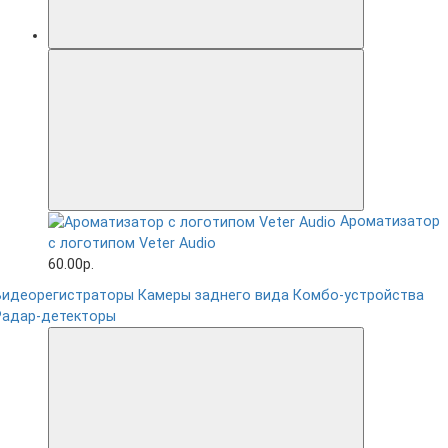
Ароматизатор
с логотипом Veter Audio
60.00р.
Видеорегистраторы
Камеры заднего вида
Комбо-устройства
Радар-детекторы