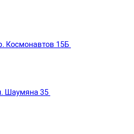
пр. Космонавтов 15Б
ул. Шаумяна 35