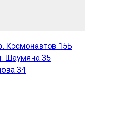
пр. Космонавтов 15Б
л. Шаумяна 35
лова 34