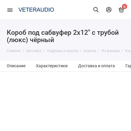
0
Короб под сабвуфер 2х12" с трубой
(люкс) чёрный
Главная
Автозвук
Подиумы и короба
Короба
Из фанеры
Кор
Описание
Характеристики
Доставка и оплата
Га