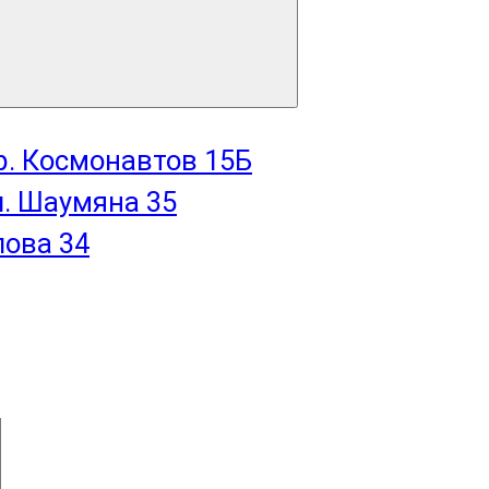
пр. Космонавтов 15Б
л. Шаумяна 35
лова 34