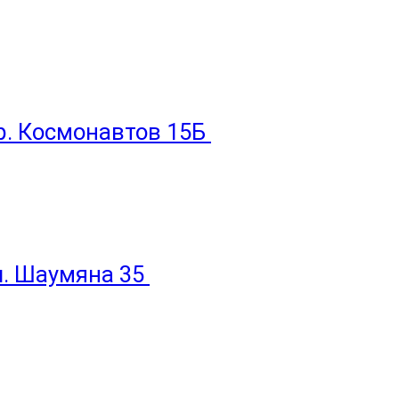
пр. Космонавтов 15Б
ул. Шаумяна 35