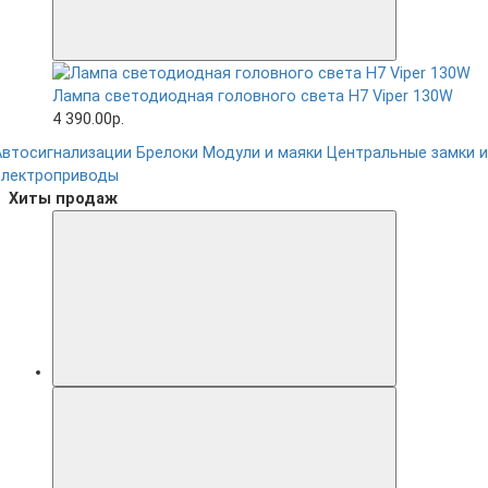
Лампа светодиодная головного света H7 Viper 130W
4 390.00р.
Автосигнализации
Брелоки
Модули и маяки
Центральные замки и
электроприводы
Хиты продаж