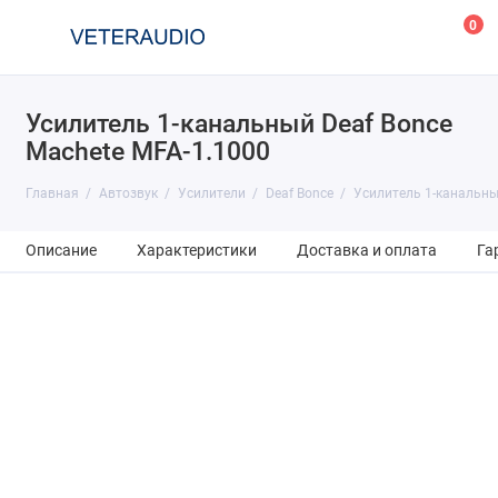
0
Усилитель 1-канальный Deaf Bonce
Machete MFA-1.1000
Главная
Автозвук
Усилители
Deaf Bonce
Усилитель 1-канальны
Описание
Характеристики
Доставка и оплата
Га