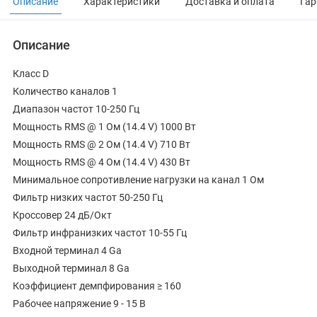
Описание
Характеристики
Доставка и оплата
Гар
Описание
Класс D
Количество каналов 1
Диапазон частот 10-250 Гц
Мощность RMS @ 1 Ом (14.4 V) 1000 Вт
Мощность RMS @ 2 Ом (14.4 V) 710 Вт
Мощность RMS @ 4 Ом (14.4 V) 430 Вт
Минимальное сопротивление нагрузки на канал 1 Ом
Фильтр низких частот 50-250 Гц
Кроссовер 24 дБ/Окт
Фильтр инфранизких частот 10-55 Гц
Входной терминал 4 Ga
Выходной терминал 8 Ga
Коэффициент демпфирования ≥ 160
Рабочее напряжение 9 - 15 В