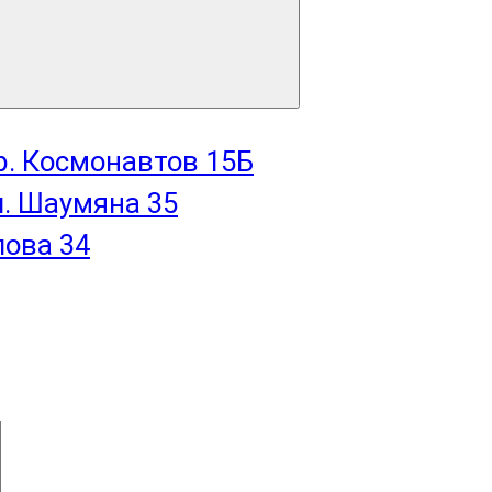
пр. Космонавтов 15Б
л. Шаумяна 35
лова 34