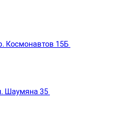
пр. Космонавтов 15Б
ул. Шаумяна 35