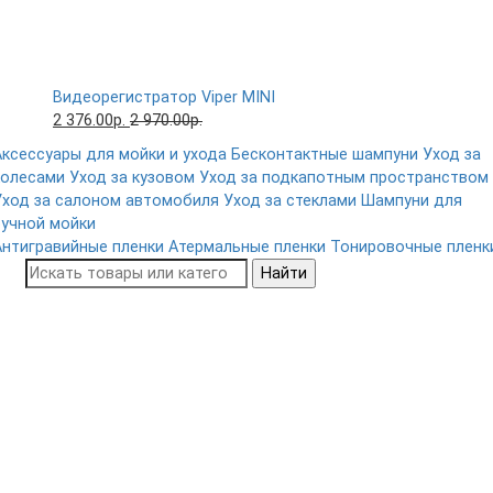
Видеорегистратор Viper MINI
2 376.00р.
2 970.00р.
Аксессуары для мойки и ухода
Бесконтактные шампуни
Уход за
колесами
Уход за кузовом
Уход за подкапотным пространством
Уход за салоном автомобиля
Уход за стеклами
Шампуни для
ручной мойки
Антигравийные пленки
Атермальные пленки
Тонировочные пленк
Найти