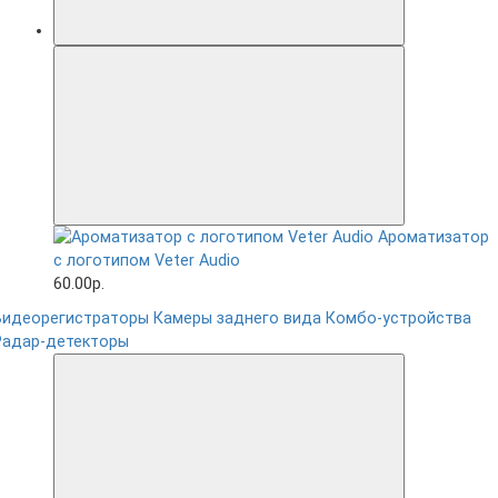
Ароматизатор
с логотипом Veter Audio
60.00р.
Видеорегистраторы
Камеры заднего вида
Комбо-устройства
Радар-детекторы