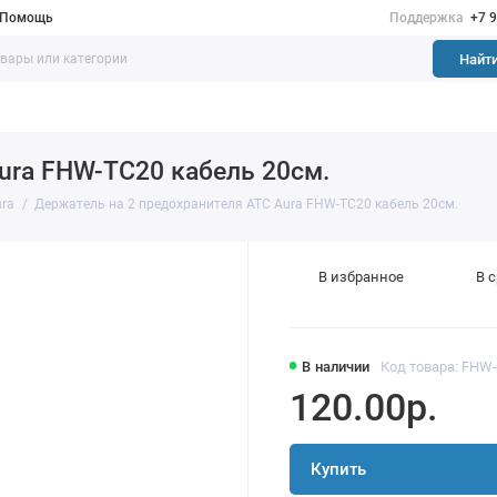
Помощь
Поддержка
+7 
Найт
ura FHW-TC20 кабель 20см.
ra
Держатель на 2 предохранителя ATC Aura FHW-TC20 кабель 20см.
В избранное
В 
В наличии
Код товара: FHW
120.00р.
Купить