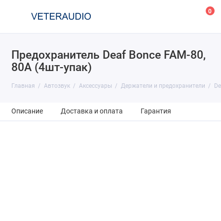
0
Предохранитель Deaf Bonce FAM-80,
80A (4шт-упак)
Главная
Автозвук
Аксессуары
Держатели и предохранители
De
Описание
Доставка и оплата
Гарантия