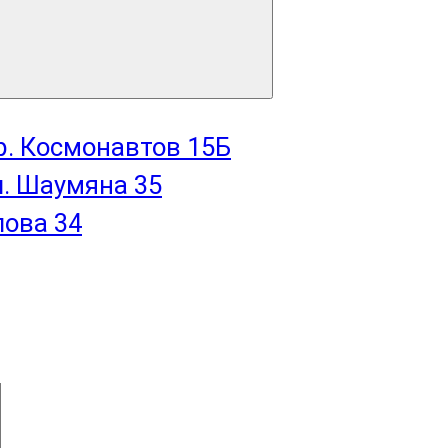
пр. Космонавтов 15Б
л. Шаумяна 35
лова 34