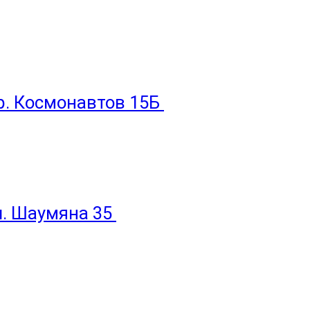
пр. Космонавтов 15Б
ул. Шаумяна 35