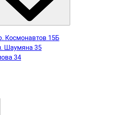
пр. Космонавтов 15Б
л. Шаумяна 35
лова 34