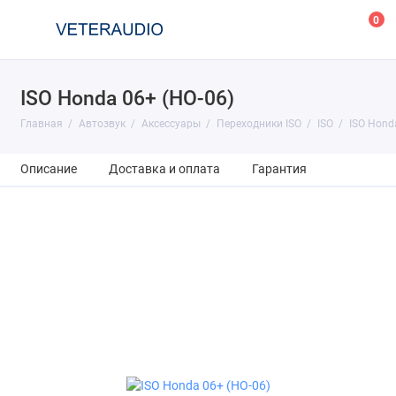
0
ISO Honda 06+ (HO-06)
Главная
Автозвук
Аксессуары
Переходники ISO
ISO
ISO Hond
Описание
Доставка и оплата
Гарантия