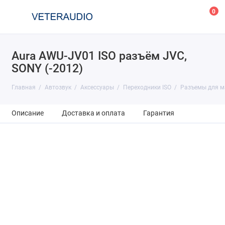
0
Aura AWU-JV01 ISO разъём JVC,
SONY (-2012)
Главная
Автозвук
Аксессуары
Переходники ISO
Разъемы для м
Описание
Доставка и оплата
Гарантия