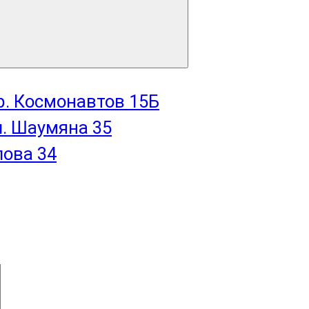
пр. Космонавтов 15Б
л. Шаумяна 35
лова 34