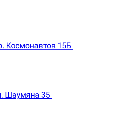
пр. Космонавтов 15Б
ул. Шаумяна 35