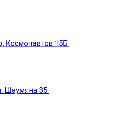
пр. Космонавтов 15Б
ул. Шаумяна 35