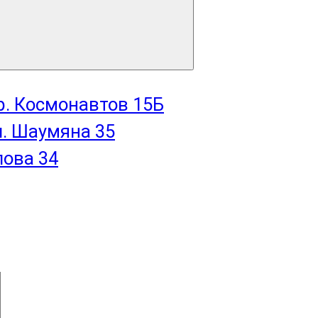
пр. Космонавтов 15Б
л. Шаумяна 35
лова 34