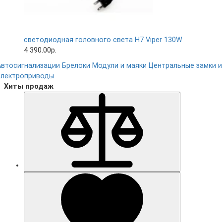
светодиодная головного света H7 Viper 130W
4 390.00р.
Автосигнализации
Брелоки
Модули и маяки
Центральные замки и
электроприводы
Хиты продаж