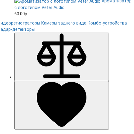
Ароматизатор
с логотипом Veter Audio
60.00р.
Видеорегистраторы
Камеры заднего вида
Комбо-устройства
Радар-детекторы