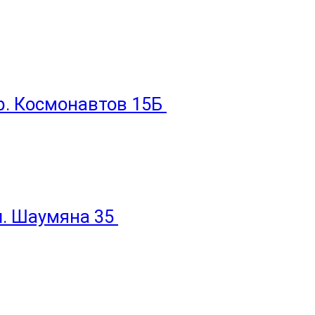
пр. Космонавтов 15Б
ул. Шаумяна 35