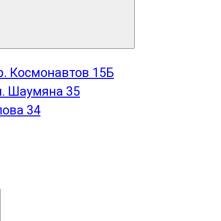
пр. Космонавтов 15Б
л. Шаумяна 35
лова 34