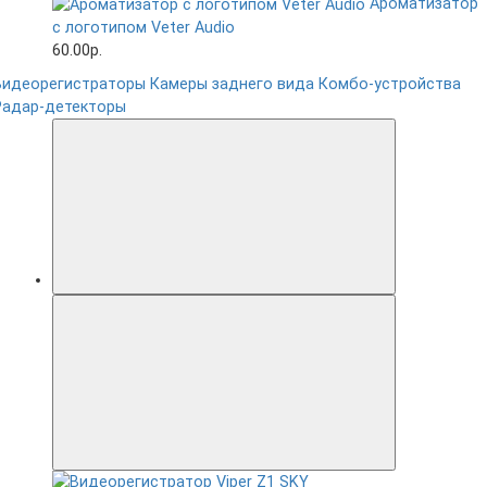
Ароматизатор
с логотипом Veter Audio
60.00р.
Видеорегистраторы
Камеры заднего вида
Комбо-устройства
Радар-детекторы