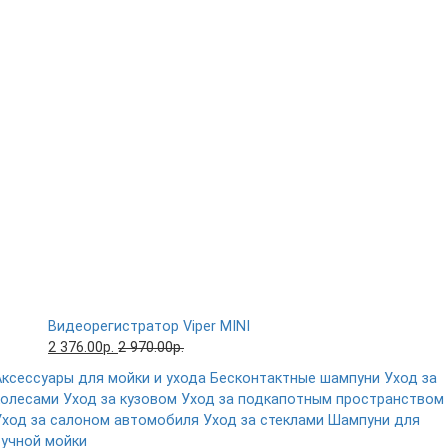
Видеорегистратор Viper MINI
2 376.00р.
2 970.00р.
Аксессуары для мойки и ухода
Бесконтактные шампуни
Уход за
колесами
Уход за кузовом
Уход за подкапотным пространством
Уход за салоном автомобиля
Уход за стеклами
Шампуни для
ручной мойки