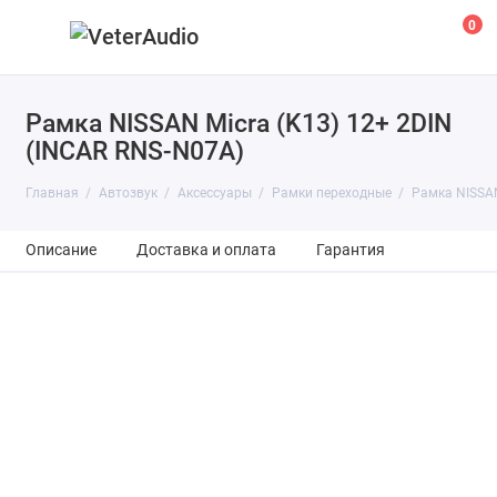
0
Рамка NISSAN Micra (K13) 12+ 2DIN
(INCAR RNS-N07A)
Главная
Автозвук
Аксессуары
Рамки переходные
Рамка NISSAN
Описание
Доставка и оплата
Гарантия