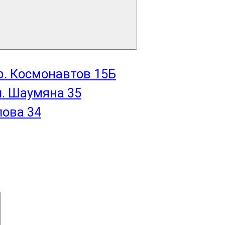
пр. Космонавтов 15Б
л. Шаумяна 35
лова 34