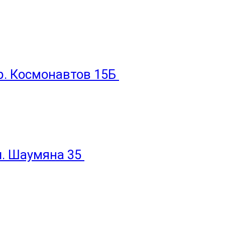
пр. Космонавтов 15Б
ул. Шаумяна 35