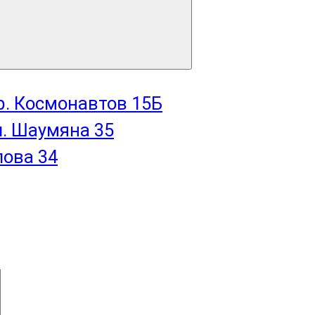
пр. Космонавтов 15Б
л. Шаумяна 35
лова 34