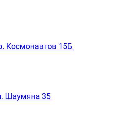
пр. Космонавтов 15Б
ул. Шаумяна 35