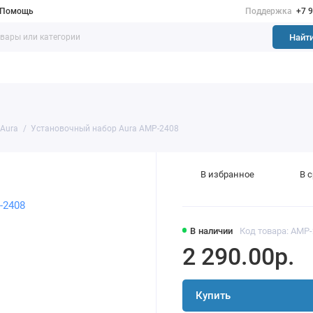
Помощь
Поддержка
+7 
Найт
Aura
Установочный набор Aura AMP-2408
В избранное
В 
В наличии
Код товара: AMP
2 290.00р.
Купить